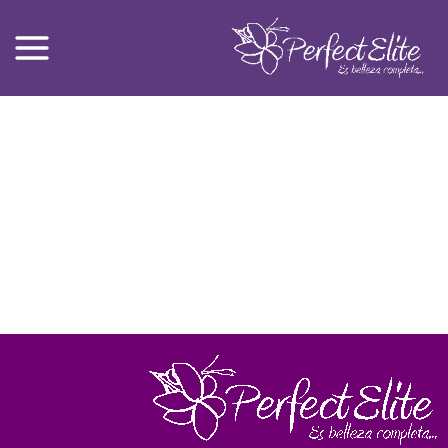
Ski
t
conten