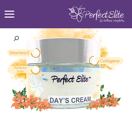
Ski
t
conten