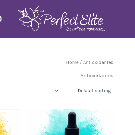
Ski
t
O
conten
Home
/ Antioxidantes
Antioxidantes