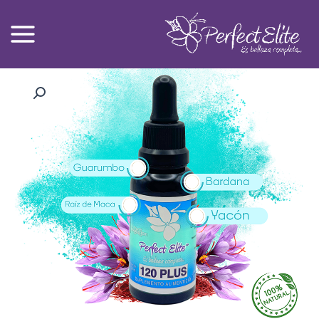
Ski
t
conten