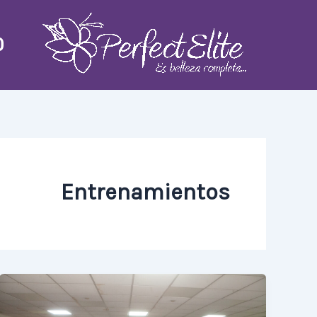
Ski
t
O
conten
Entrenamientos