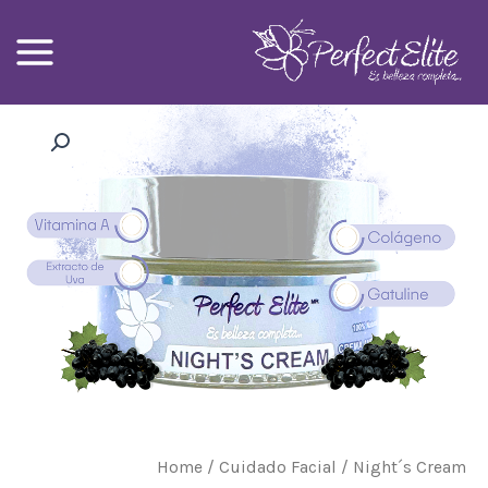
Ski
t
conten
Home
/
Cuidado Facial
/ Night´s Cream